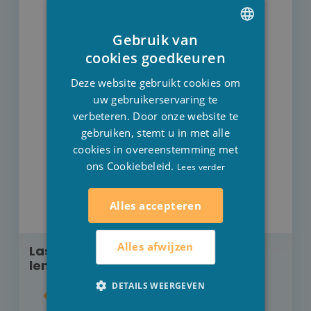
Gebruik van
DUTCH
cookies goedkeuren
FRENCH
Deze website gebruikt cookies om
ENGLISH
uw gebruikerservaring te
verbeteren. Door onze website te
gebruiken, stemt u in met alle
cookies in overeenstemming met
ons Cookiebeleid.
Lees verder
Alles accepteren
Alles afwijzen
Las buitenhoeken 50 mm x 50 mm
lengte 2000 mm
DETAILS WEERGEVEN
€ 19,20