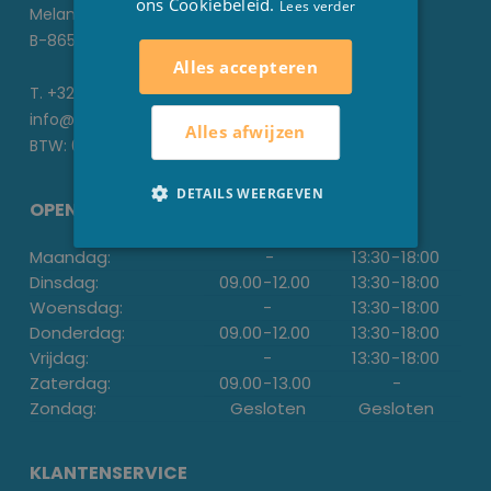
ons Cookiebeleid.
Lees verder
Melanedreef 6 D
B-8650 Houthulst
Alles accepteren
T. +32 51 70 22 93
info@stesha.be
Alles afwijzen
BTW: 0476.673.440
DETAILS WEERGEVEN
OPENINGSUREN
Maandag:
-
13:30
-
18:00
Dinsdag:
09.00
-
12.00
13:30
-
18:00
Woensdag:
-
13:30
-
18:00
Donderdag:
09.00
-
12.00
13:30
-
18:00
Vrijdag:
-
13:30
-
18:00
Zaterdag:
09.00
-
13.00
-
Zondag:
Gesloten
Gesloten
KLANTENSERVICE