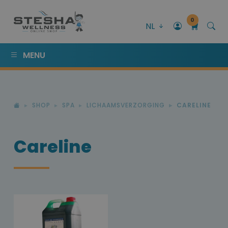
0
NL
MENU
SHOP
SPA
LICHAAMSVERZORGING
CARELINE
Careline