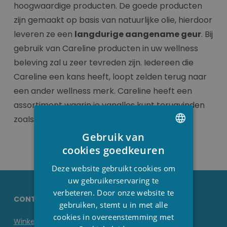
hoogwaardige producten. De goede producten
zijn gemaakt op basis van natuurlijke olie, hierdoor
leveren ze een
langdurige aangename geur
. Bij
gebruik van Careline producten in uw wellness
beleving zal u zeer tevreden zijn. Iedereen die
Careline een kans heeft, loopt zelden terug naar
een ander wellness merk. Careline heeft een
assortiment waarin je vanalles kunt terugvinden
zoals: badgeuren, douchegel, shampoo,...
Gebruik van
DUTCH
cookies goedkeuren
FRENCH
Deze website gebruikt cookies om
ENGLISH
uw gebruikerservaring te
verbeteren. Door onze website te
CONTACTGEGEVENS STESHA
gebruiken, stemt u in met alle
cookies in overeenstemming met
Winkel