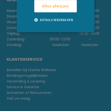
Alles afwijzen
Maandag:
-
13:30
-
18:00
Dinsdag:
09.00
-
12.00
13:30
-
18:00
DETAILS WEERGEVEN
Woensdag:
-
13:30
-
18:00
Donderdag:
09.00
-
12.00
13:30
-
18:00
Vrijdag:
-
13:30
-
18:00
Zaterdag:
09.00
-
13.00
-
Zondag:
Gesloten
Gesloten
KLANTENSERVICE
Bestellen bij Stesha Wellness
Betalingsmogelijkheden
Verzending & Levering
Service & Garantie
Annuleren of Retourneren
Stel uw vraag