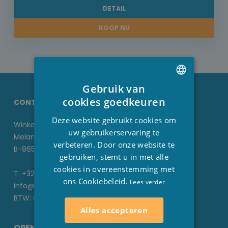
DETAIL
KOOP NU
Gebruik van
DUTCH
cookies goedkeuren
CONTACTGEGEVENS STESHA
FRENCH
Deze website gebruikt cookies om
Winkel
ENGLISH
uw gebruikerservaring te
Melanedreef 6 D
verbeteren. Door onze website te
B-8650 Houthulst
gebruiken, stemt u in met alle
cookies in overeenstemming met
T. +32 51 70 22 93
ons Cookiebeleid.
Lees verder
info@stesha.be
BTW: 0476.673.440
Alles accepteren
OPENINGSUREN