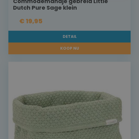
Commodemandje gebreid Little
Dutch Pure Sage klein
€ 19,95
DETAIL
KOOP NU