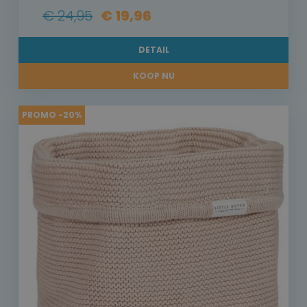
€ 24,95
€ 19,96
DETAIL
KOOP NU
PROMO -20%