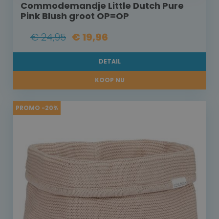
Commodemandje Little Dutch Pure
Pink Blush groot OP=OP
€ 24,95
€ 19,96
DETAIL
KOOP NU
PROMO -20%