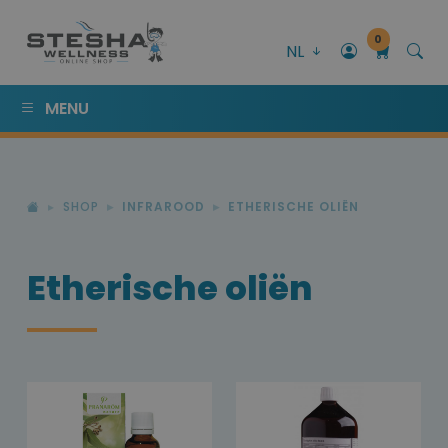
0
NL
MENU
SHOP
INFRAROOD
ETHERISCHE OLIËN
Etherische oliën