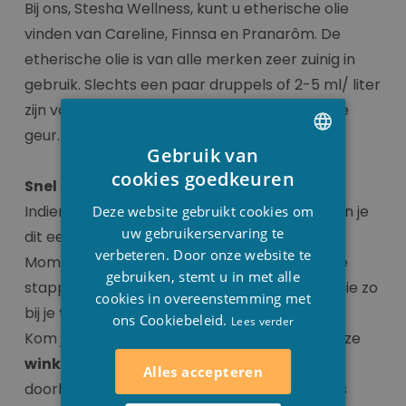
Bij ons, Stesha Wellness, kunt u etherische olie
vinden van Careline, Finnsa en Pranarôm. De
etherische olie is van alle merken zeer zuinig in
gebruik. Slechts een paar druppels of 2-5 ml/ liter
zijn voldoende voor een heerlijke, aangename
geur.
Gebruik van
DUTCH
cookies goedkeuren
Snel en eenvoudig online
FRENCH
Indien je de etherische online wil bestellen kan je
Deze website gebruikt cookies om
ENGLISH
uw gebruikerservaring te
dit eenvoudig op onze online shop doen.
verbeteren. Door onze website te
Momenteel ben eigenlijk maar slechts enkele
gebruiken, stemt u in met alle
stappen verwijdert en je kan de etherische olie zo
cookies in overeenstemming met
bij je
thuis laten leveren
.
ons Cookiebeleid.
Lees verder
Kom je liever echt ‘winkelen’ dit kan ook in onze
winkel
te Houthulst. In ons afhaalpunt kan je
Alles accepteren
doorheen ons ruim assortiment aan Wellness