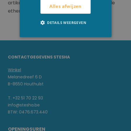
artikelen wandelen en de heerlijke geur van de
Alles afwijzen
etherische oliën opsnuiven.
DETAILS WEERGEVEN
CONTACTGEGEVENS STESHA
Winkel
Melanedreef 6 D
B-8650 Houthulst
T. +32 51 70 22 93
info@stesha.be
BTW: 0476.673.440
OPENINGSUREN