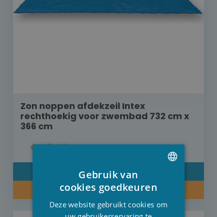
Zon noppen afdekzeil Intex
rechthoekig voor zwembad 732 cm x
366 cm
€ 47,00
DETAIL
Gebruik van
DUTCH
cookies goedkeuren
KOOP NU
FRENCH
Deze website gebruikt cookies om
ENGLISH
uw gebruikerservaring te