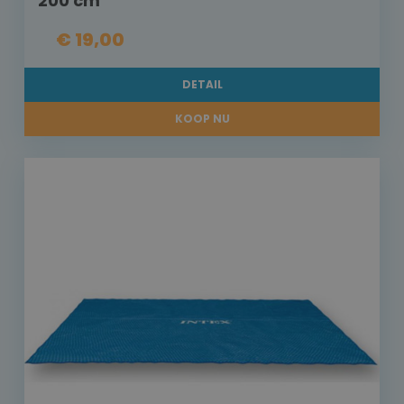
200 cm
€ 19,00
DETAIL
KOOP NU