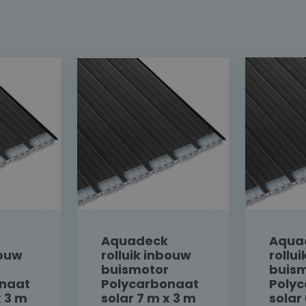
Aquadeck
Aqua
bouw
rolluik inbouw
rollu
buismotor
buis
naat
Polycarbonaat
Poly
x 3 m
solar 7 m x 3 m
solar 