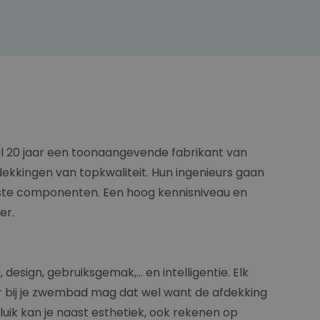
 al 20 jaar een toonaangevende fabrikant van
kkingen van topkwaliteit. Hun ingenieurs gaan
igste componenten. Een hoog kennisniveau en
er.
sign, gebruiksgemak,... en intelligentie. Elk
ar bij je zwembad mag dat wel want de afdekking
uik kan je naast esthetiek, ook rekenen op