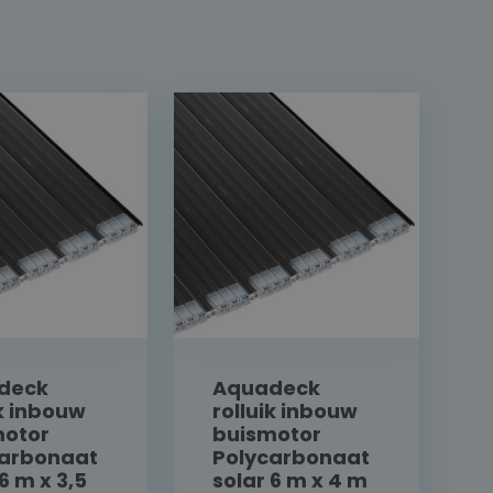
deck
Aquadeck
ik inbouw
rolluik inbouw
motor
buismotor
carbonaat
Polycarbonaat
6 m x 3,5
solar 6 m x 4 m