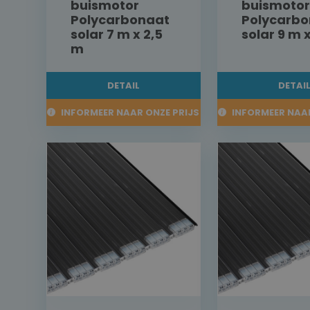
buismotor
buismotor
Polycarbonaat
Polycarbo
solar 7 m x 2,5
solar 9 m 
m
DETAIL
DETAI
INFORMEER NAAR ONZE PRIJS
INFORMEER NAAR