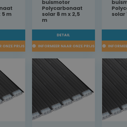
buismotor
buis
naat
Polycarbonaat
Poly
x 5 m
solar 8 m x 2,5
solar
m
L
DETAIL
 ONZE PRIJS
INFORMEER NAAR ONZE PRIJS
INFORMEE