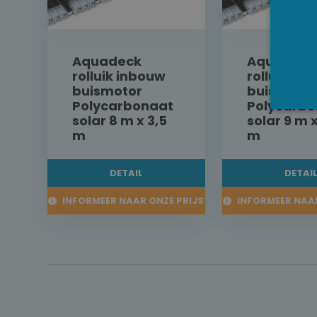
Aquadeck
Aquadeck
rolluik inbouw
rolluik in
buismotor
buismotor
Polycarbonaat
Polycarbo
solar 8 m x 3,5
solar 9 m x
m
m
DETAIL
DETAI
INFORMEER NAAR ONZE PRIJS
INFORMEER NAAR