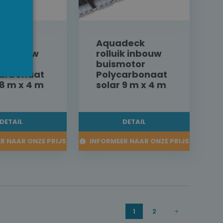
deck
Aquadeck
ik inbouw
rolluik inbouw
motor
buismotor
carbonaat
Polycarbonaat
 8 m x 4 m
solar 9 m x 4 m
DETAIL
DETAIL
R NAAR ONZE PRIJS
INFORMEER NAAR ONZE PRIJS
1
2