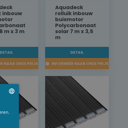
deck
Aquadeck
ik inbouw
rolluik inbouw
motor
buismotor
carbonaat
Polycarbonaat
 8 m x 3 m
solar 7 m x 3,5
m
DETAIL
DETAIL
R NAAR ONZE PRIJS
INFORMEER NAAR ONZE PRIJS
UTCH
eren.
RENCH
NGLISH