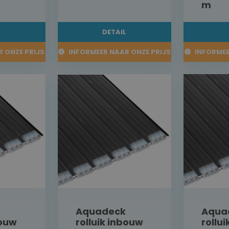
m
L
DETAIL
 ONZE PRIJS
INFORMEER NAAR ONZE PRIJS
INFORMEE
Aquadeck
Aqua
bouw
rolluik inbouw
rollu