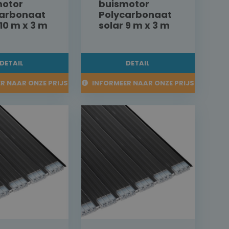
motor
buismotor
carbonaat
Polycarbonaat
 10 m x 3 m
solar 9 m x 3 m
DETAIL
DETAIL
R NAAR ONZE PRIJS
INFORMEER NAAR ONZE PRIJS