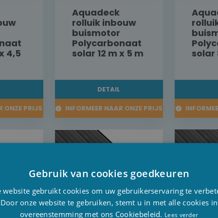
Aquadeck
Aqua
bouw
rolluik inbouw
rollu
buismotor
buis
naat
Polycarbonaat
Poly
x 4,5
solar 12 m x 5 m
solar
L
DETAIL
 ONZE PRIJS
INFORMEER NAAR ONZE PRIJS
INFORMEE
Gebruik van cookies goedkeuren
D
 website gebruikt cookies om uw gebruikerservaring te verbet
F
Door onze website te gebruiken, stemt u in met alle cookies in
overeenstemming met ons Cookiebeleid.
E
Lees verder