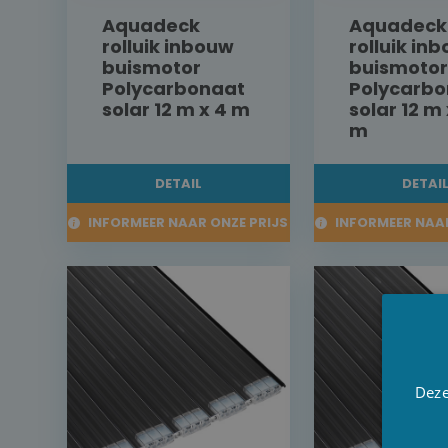
Aquadeck
Aquadeck
rolluik inbouw
rolluik in
buismotor
buismotor
Polycarbonaat
Polycarbo
solar 12 m x 4 m
solar 12 m 
m
DETAIL
DETAI
INFORMEER NAAR ONZE PRIJS
INFORMEER NAAR
Deze