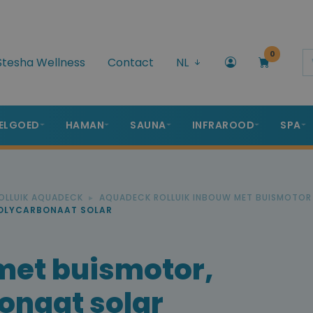
0
Stesha Wellness
Contact
NL
ELGOED
HAMAN
SAUNA
INFRAROOD
SPA
OLLUIK AQUADECK
AQUADECK ROLLUIK INBOUW MET BUISMOTOR
POLYCARBONAAT SOLAR
met buismotor,
onaat solar