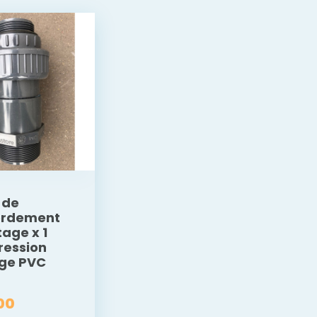
 de
ordement
tage x 1
pression
age PVC
00