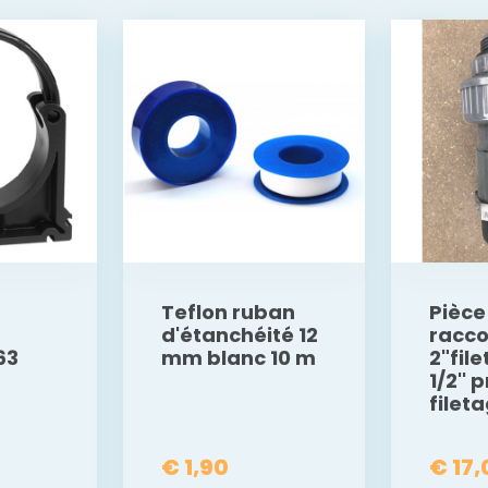
Teflon ruban
Pièce
d'étanchéité 12
racc
63
mm blanc 10 m
2"file
1/2'' 
filet
€ 1,90
€ 17,