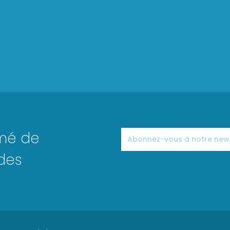
rmé de
des