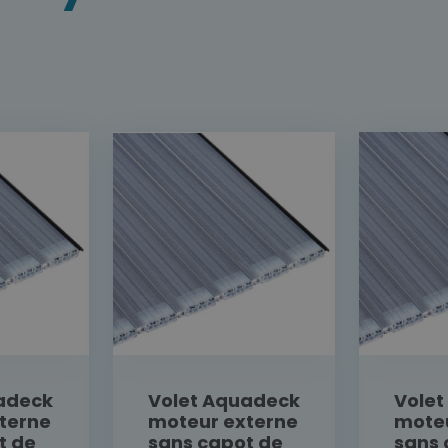
adeck
Volet Aquadeck
Vole
terne
moteur externe
moteu
t de
sans capot de
sans 