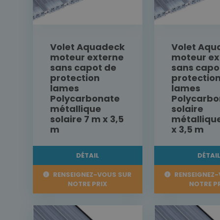
Volet Aquadeck
Volet Aqu
moteur externe
moteur ex
sans capot de
sans capo
protection
protectio
lames
lames
Polycarbonate
Polycarbo
métallique
solaire
solaire 7 m x 3,5
métalliqu
m
x 3,5 m
DÉTAIL
DÉTAI
RENSEIGNEZ-VOUS SUR
RENSEIGNEZ-
NOTRE PRIX
NOTRE P