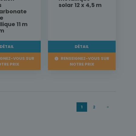
s
solar 12 x 4,5 m
carbonate
re
lique 11 m
 m
DÉTAIL
DÉTAIL
IGNEZ-VOUS SUR
RENSEIGNEZ-VOUS SUR
TRE PRIX
NOTRE PRIX
1
2