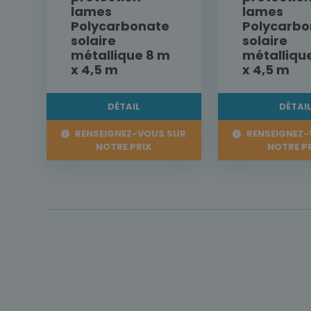
lames
lames
Polycarbonate
Polycarbo
solaire
solaire
métallique 8 m
métalliqu
x 4,5 m
x 4,5 m
DÉTAIL
DÉTAI
RENSEIGNEZ-VOUS SUR
RENSEIGNEZ-
NOTRE PRIX
NOTRE P