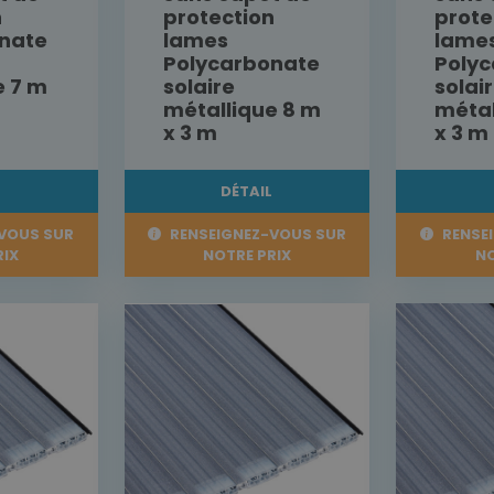
n
protection
prote
nate
lames
lame
Polycarbonate
Poly
e 7 m
solaire
solai
métallique 8 m
métal
x 3 m
x 3 m
L
DÉTAIL
VOUS SUR
RENSEIGNEZ-VOUS SUR
RENSE
RIX
NOTRE PRIX
NO