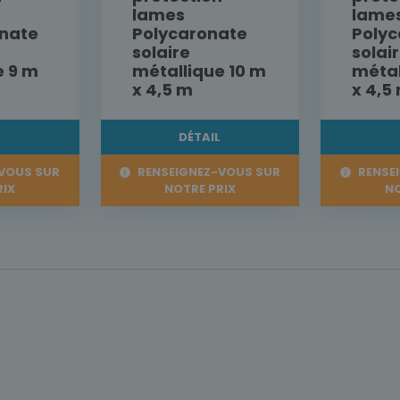
lames
lame
nate
Polycaronate
Poly
solaire
solai
e 9 m
métallique 10 m
métal
x 4,5 m
x 4,5
L
DÉTAIL
VOUS SUR
RENSEIGNEZ-VOUS SUR
RENSE
RIX
NOTRE PRIX
NO