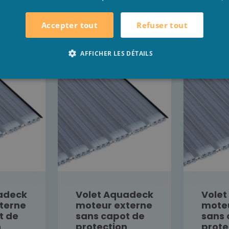
L
DÉTAIL
Refuser tout
Accepter tout
VOUS SUR
RENSEIGNEZ-VOUS SUR
RENSE
RIX
NOTRE PRIX
NO
AFFICHER LES DÉTAILS
adeck
Volet Aquadeck
Vole
terne
moteur externe
moteu
t de
sans capot de
sans 
n
protection
prote