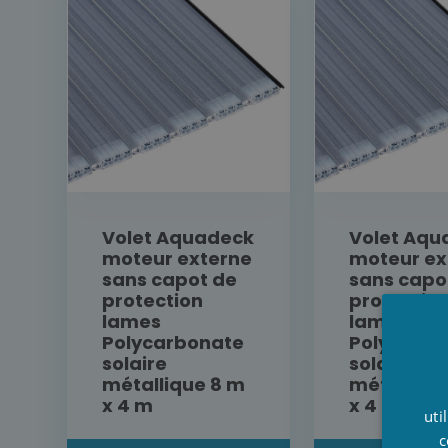
Volet Aquadeck
Volet Aqu
moteur externe
moteur ex
sans capot de
sans capo
protection
protectio
lames
lames
Polycarbonate
Polycarbo
solaire
solaire
métallique 8 m
métalliqu
x 4 m
x 4 m
uti
c