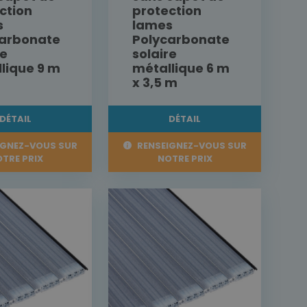
ction
protection
s
lames
carbonate
Polycarbonate
re
solaire
lique 9 m
métallique 6 m
x 3,5 m
DÉTAIL
DÉTAIL
IGNEZ-VOUS SUR
RENSEIGNEZ-VOUS SUR
TRE PRIX
NOTRE PRIX