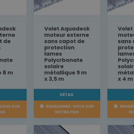
adeck
Volet Aquadeck
Vole
terne
moteur externe
moteu
t de
sans capot de
sans 
n
protection
prote
lames
lame
nate
Polycrbonate
Poly
solaire
solai
e 8 m
métallique 9 m
métal
x 3,5 m
x 4 m
L
DÉTAIL
VOUS SUR
RENSEIGNEZ-VOUS SUR
RENSE
RIX
NOTRE PRIX
NO