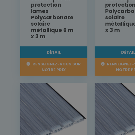
protection
protectio
lames
Polycarbo
Polycarbonate
solaire
solaire
métalliqu
métallique 6 m
x 3 m
x 3 m
DÉTAIL
DÉTAI
RENSEIGNEZ-VOUS SUR
RENSEIGNEZ-
NOTRE PRIX
NOTRE P