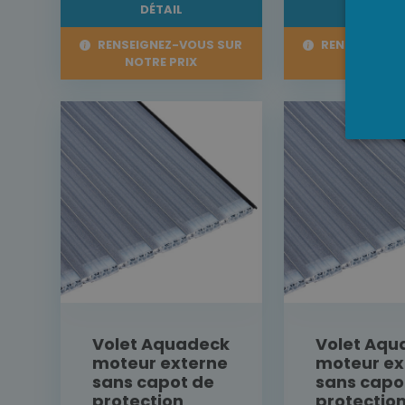
DÉTAIL
DÉTAI
RENSEIGNEZ-VOUS SUR
RENSEIGNEZ-
NOTRE PRIX
NOTRE P
Volet Aquadeck
Volet Aqu
moteur externe
moteur ex
sans capot de
sans capo
protection
protectio