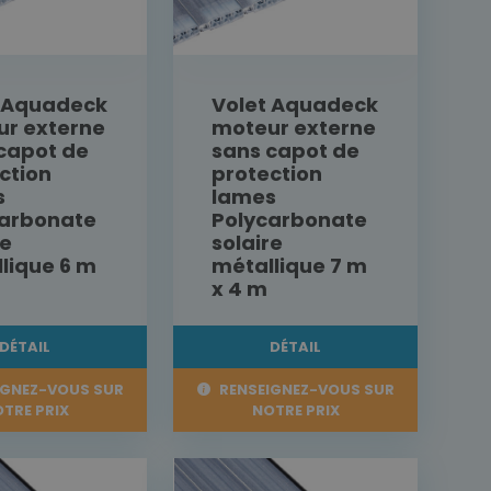
t Aquadeck
Volet Aquadeck
r externe
moteur externe
capot de
sans capot de
ction
protection
s
lames
carbonate
Polycarbonate
re
solaire
lique 6 m
métallique 7 m
x 4 m
DÉTAIL
DÉTAIL
IGNEZ-VOUS SUR
RENSEIGNEZ-VOUS SUR
TRE PRIX
NOTRE PRIX