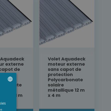
t Aquadeck
Volet Aquadeck
r externe
moteur externe
capot de
sans capot de
ction
protection
s
Polycarbonate
carbonate
solaire
re
métallique 12 m
UTCH
lique 11 m
x 4 m
RENCH
kies
NGLISH
us