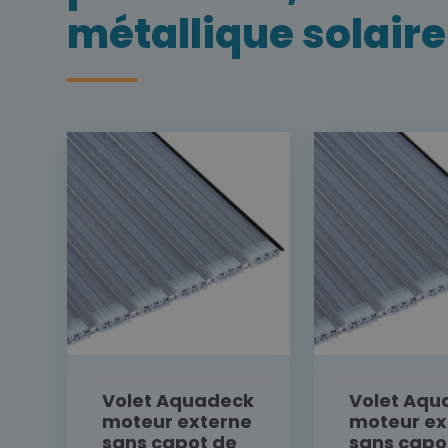
métallique solaire
Volet Aquadeck
Volet Aqu
moteur externe
moteur ex
sans capot de
sans capo