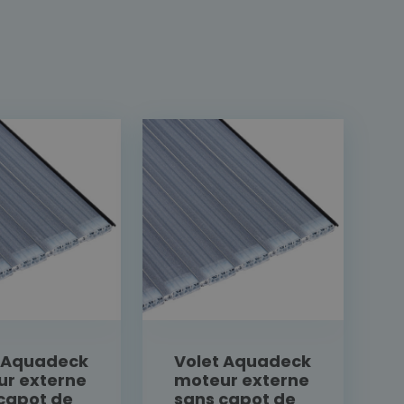
t Aquadeck
Volet Aquadeck
r externe
moteur externe
capot de
sans capot de