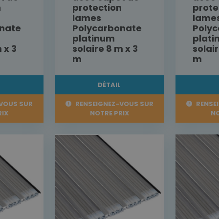
n
protection
prote
lames
lame
nate
Polycarbonate
Poly
platinum
plat
 x 3
solaire 8 m x 3
solair
m
m
L
DÉTAIL
VOUS SUR
RENSEIGNEZ-VOUS SUR
RENSE
RIX
NOTRE PRIX
NO