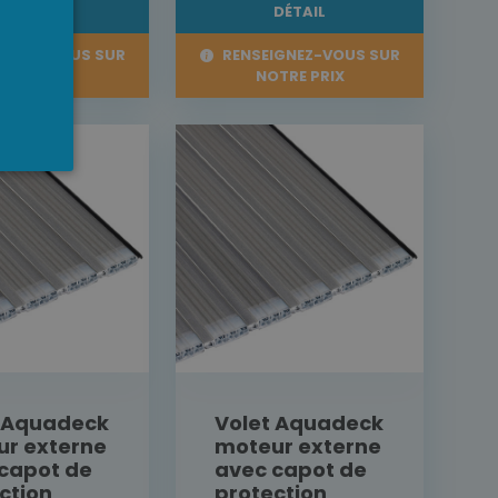
DÉTAIL
DÉTAIL
IGNEZ-VOUS SUR
RENSEIGNEZ-VOUS SUR
TRE PRIX
NOTRE PRIX
t Aquadeck
Volet Aquadeck
r externe
moteur externe
capot de
avec capot de
ction
protection