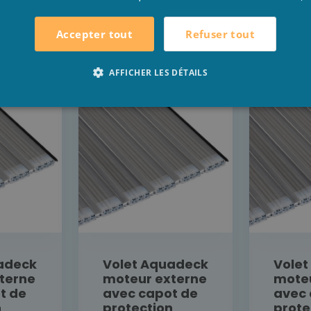
L
DÉTAIL
Refuser tout
Accepter tout
VOUS SUR
RENSEIGNEZ-VOUS SUR
RENSE
RIX
NOTRE PRIX
NO
AFFICHER LES DÉTAILS
adeck
Volet Aquadeck
Vole
terne
moteur externe
moteu
t de
avec capot de
avec 
n
protection
prote