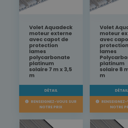
Volet Aquadeck
Volet Aqu
moteur externe
moteur ex
avec capot de
avec capo
protection
protectio
lames
lames
polycarbonate
Polycarbo
platinum
platinum
solaire 7 m x 3,5
solaire 8 m
m
m
DÉTAIL
DÉTAI
RENSEIGNEZ-VOUS SUR
RENSEIGNEZ-
NOTRE PRIX
NOTRE P