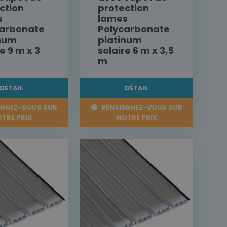
ction
protection
s
lames
carbonate
Polycarbonate
inum
platinum
e 9 m x 3
solaire 6 m x 3,5
m
DÉTAIL
DÉTAIL
IGNEZ-VOUS SUR
RENSEIGNEZ-VOUS SUR
TRE PRIX
NOTRE PRIX