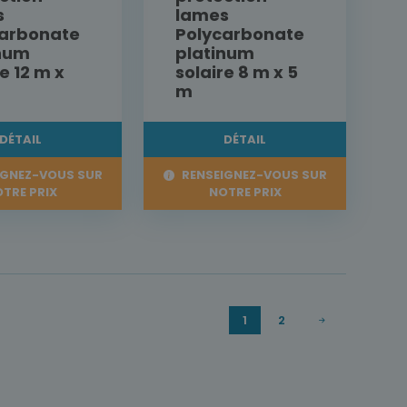
s
lames
carbonate
Polycarbonate
inum
platinum
e 12 m x
solaire 8 m x 5
m
DÉTAIL
DÉTAIL
IGNEZ-VOUS SUR
RENSEIGNEZ-VOUS SUR
TRE PRIX
NOTRE PRIX
1
2