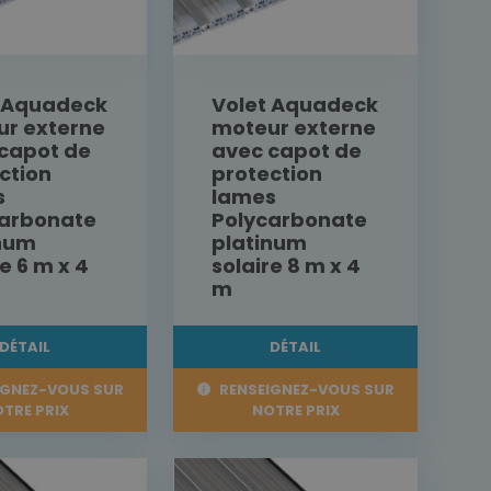
t Aquadeck
Volet Aquadeck
r externe
moteur externe
capot de
avec capot de
ction
protection
s
lames
carbonate
Polycarbonate
inum
platinum
re 6 m x 4
solaire 8 m x 4
m
DÉTAIL
DÉTAIL
IGNEZ-VOUS SUR
RENSEIGNEZ-VOUS SUR
TRE PRIX
NOTRE PRIX