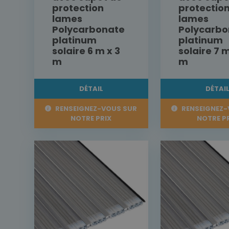
protection
protectio
lames
lames
Polycarbonate
Polycarbo
platinum
platinum
solaire 6 m x 3
solaire 7 m
m
m
DÉTAIL
DÉTAI
RENSEIGNEZ-VOUS SUR
RENSEIGNEZ-
NOTRE PRIX
NOTRE P