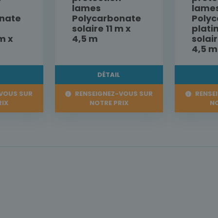
lames
lame
nate
Polycarbonate
Poly
solaire 11 m x
plat
m x
4,5 m
solair
4,5 m
L
DÉTAIL
VOUS SUR
RENSEIGNEZ-VOUS SUR
RENSE
RIX
NOTRE PRIX
NO