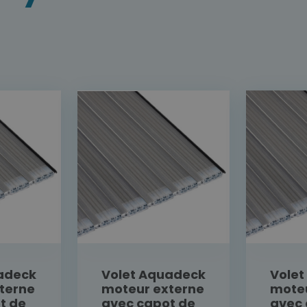
adeck
Volet Aquadeck
Vole
terne
moteur externe
moteu
t de
avec capot de
avec 