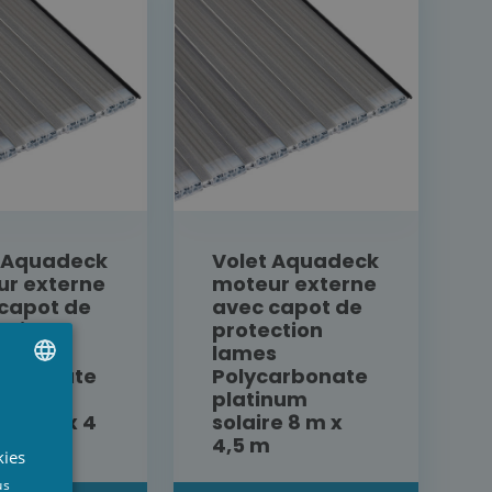
t Aquadeck
Volet Aquadeck
r externe
moteur externe
capot de
avec capot de
ction
protection
s
lames
carbonate
Polycarbonate
inum
platinum
UTCH
e 12 m x 4
solaire 8 m x
4,5 m
RENCH
kies
NGLISH
us