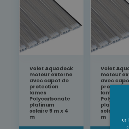
Volet Aquadeck
Volet Aqu
moteur externe
moteur ex
avec capot de
avec capo
protection
protectio
lames
lames
Polycarbonate
Polycarbo
platinum
platinum
solaire 9 m x 4
solaire 10 
m
m
uti
c