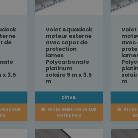
adeck
Volet Aquadeck
Vole
terne
moteur externe
moteu
t de
avec capot de
avec 
n
protection
prote
lames
lame
nate
Polycarbonate
Poly
platinum
plat
 x 3,5
solaire 9 m x 3,5
solai
m
m
L
DÉTAIL
VOUS SUR
RENSEIGNEZ-VOUS SUR
RENSE
RIX
NOTRE PRIX
NO